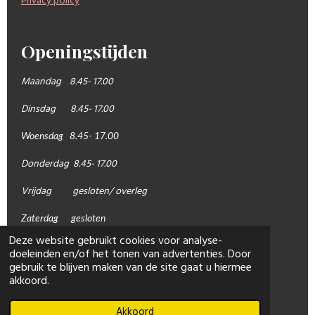
Privacy policy
Openingstijden
Maandag 8.45- 17.00
Dinsdag 8.45- 17.00
Woensdag 8.45- 17.00
Donderdag 8.45- 17.00
Vrijdag gesloten/ overleg
Zaterdag gesloten
Deze website gebruikt cookies voor analyse-
Zondag gesloten
doeleinden en/of het tonen van advertenties. Door
gebruik te blijven maken van de site gaat u hiermee
* Avond in overleg (zit vaak vol)
akkoord.
Akkoord