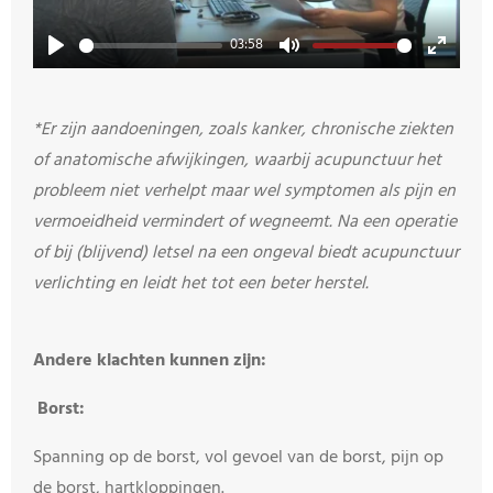
l
a
03:58
y
P
M
E
l
u
n
a
t
t
*Er zijn aandoeningen, zoals kanker, chronische ziekten
y
e
e
of anatomische afwijkingen, waarbij acupunctuur het
r
probleem niet verhelpt maar wel symptomen als pijn en
f
vermoeidheid vermindert of wegneemt. Na een operatie
u
of bij (blijvend) letsel na een ongeval biedt acupunctuur
l
verlichting en leidt het tot een beter herstel.
l
s
Andere klachten kunnen zijn:
c
r
Borst:
e
e
Spanning op de borst, vol gevoel van de borst, pijn op
n
de borst, hartkloppingen.