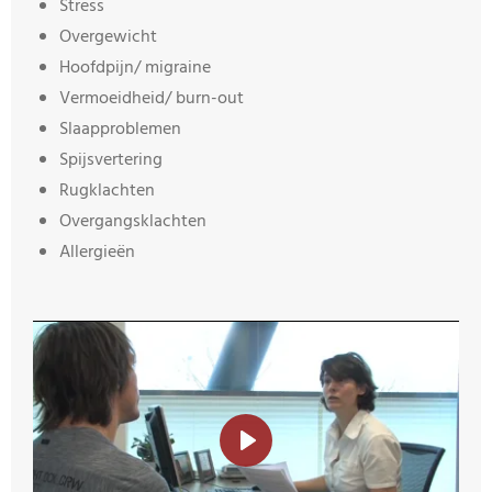
Stress
Overgewicht
Hoofdpijn/ migraine
Vermoeidheid/ burn-out
Slaapproblemen
Spijsvertering
Rugklachten
Overgangsklachten
Allergieën
P