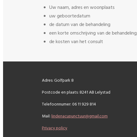
Uw naam, adres en woonplaats
uw geboortedatum
de datum van de behandeling
een korte omschrijving van de behandeling,
de kosten van het consult
Adres: Golfpark 8
Postcode en plaats: 8241 AB Lelystad
Telefoonnumer: 06 11 929 814
Mail:
lindenacupunctuur@gmail.com
Privacy policy