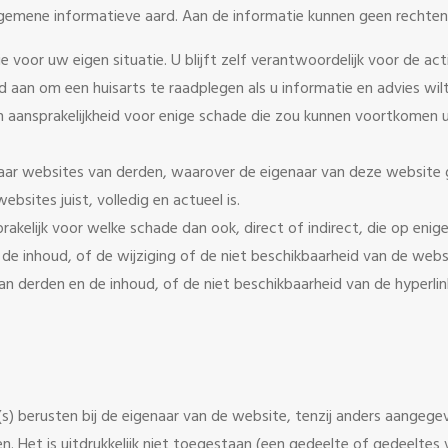
gemene informatieve aard. Aan de informatie kunnen geen rechte
e voor uw eigen situatie. U blijft zelf verantwoordelijk voor de a
d aan om een huisarts te raadplegen als u informatie en advies wi
aansprakelijkheid voor enige schade die zou kunnen voortkomen uit
ar websites van derden, waarover de eigenaar van deze website 
bsites juist, volledig en actueel is.
akelijk voor welke schade dan ook, direct of indirect, die op enige 
e inhoud, of de wijziging of de niet beschikbaarheid van de webs
an derden en de inhoud, of de niet beschikbaarheid van de hyperlin
 berusten bij de eigenaar van de website, tenzij anders aangegev
en. Het is uitdrukkelijk niet toegestaan (een gedeelte of gedeeltes