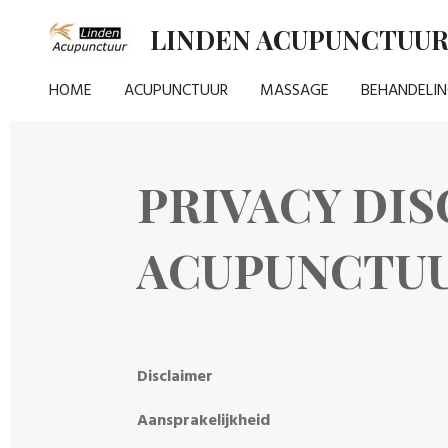
Ga
LINDEN ACUPUNCTUU
direct
naar
HOME
ACUPUNCTUUR
MASSAGE
BEHANDELIN
de
hoofdinhoud
PRIVACY DI
ACUPUNCTUU
Disclaimer
Aansprakelijkheid