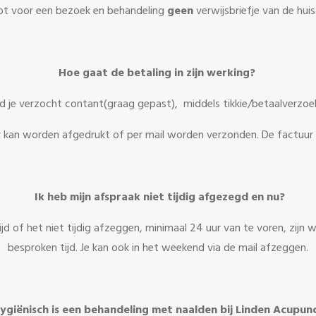
bt voor een bezoek en behandeling
geen
verwijsbriefje van de huis
Hoe gaat de betaling in zijn werking?
d je verzocht
contant(graag gepast), middels tikkie/betaalverzoek
r kan worden afgedrukt of per mail worden verzonden. De factuur ku
Ik heb mijn afspraak niet tijdig afgezegd en nu?
ijd of het niet tijdig afzeggen, minimaal 24 uur van te voren, zijn 
besproken tijd. Je kan ook in het weekend via de mail afzeggen.
ygiënisch is een behandeling met naalden bij Linden Acupun