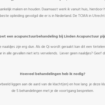
nkelijk maken en houden. Daarnaast werk ik vanuit huis, hierdoor ho
beste opleiding gevolgd die er is in Nederland. De TCMA in Utrecht
oet een acupunctuurbehandeling bij Linden Acupunctuur pij
 De naaldjes zijn erg dun. Als de Qi wordt geraakt kan dit een tintel
in alle gevallen niet iets vervelends. Liever geen naaldjes? Geef d
Hoeveel behandelingen heb ik nodig?
voorbeeld liggen aan de aard van de klacht(en) en hoe lang je deze k
de 5 behandelingen met je de voortgang bespreken.