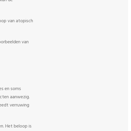
 kan de
loop van atopisch
Voorbeelden van
jes en soms
ecten aanwezig.
reedt verruwing
n. Het beloop is