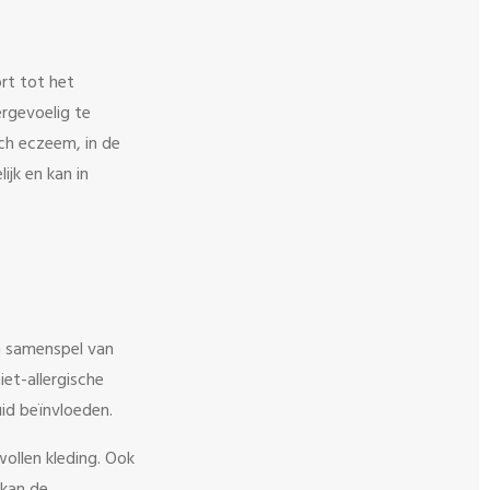
rt tot het
rgevoelig te
sch eczeem, in de
ijk en kan in
n samenspel van
iet-allergische
id beïnvloeden.
wollen kleding. Ook