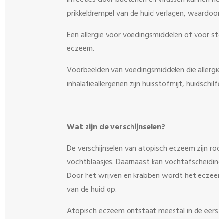
infecties door bacteriën en virussen kunnen he
prikkeldrempel van de huid verlagen, waardoo
Een allergie voor voedingsmiddelen of voor st
eczeem.
Voorbeelden van voedingsmiddelen die allergi
inhalatieallergenen zijn huisstofmijt, huidschi
Wat zijn de verschijnselen?
De verschijnselen van atopisch eczeem zijn ro
vochtblaasjes. Daarnaast kan vochtafscheidin
Door het wrijven en krabben wordt het eczee
van de huid op.
Atopisch eczeem ontstaat meestal in de eerste