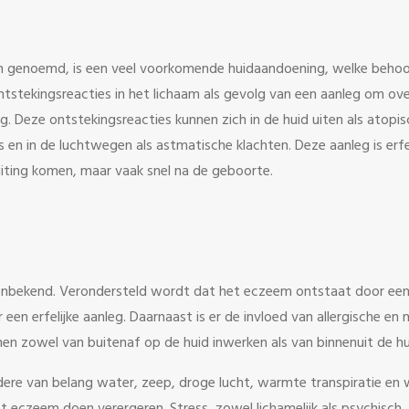
m genoemd, is een veel voorkomende huidaandoening, welke behoo
tstekingsreacties in het lichaam als gevolg van een aanleg om ove
g. Deze ontstekingsreacties kunnen zich in de huid uiten als atopi
 en in de luchtwegen als astmatische klachten. Deze aanleg is erfel
 uiting komen, maar vaak snel na de geboorte.
 onbekend. Verondersteld wordt dat het eczeem ontstaat door ee
r een erfelijke aanleg. Daarnaast is er de invloed van allergische en n
en zowel van buitenaf op de huid inwerken als van binnenuit de hu
ndere van belang water, zeep, droge lucht, warmte transpiratie en 