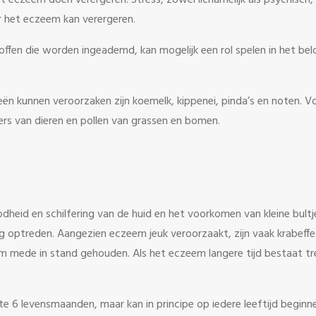
t eczeem doen verergeren. Stress, zowel lichamelijk als psychisch,
r het eczeem kan verergeren.
offen die worden ingeademd, kan mogelijk een rol spelen in het be
eën kunnen veroorzaken zijn koemelk, kippenei, pinda’s en noten. 
lfers van dieren en pollen van grassen en bomen.
odheid en schilfering van de huid en het voorkomen van kleine bult
g optreden. Aangezien eczeem jeuk veroorzaakt, zijn vaak krabeff
m mede in stand gehouden. Als het eczeem langere tijd bestaat t
 6 levensmaanden, maar kan in principe op iedere leeftijd beginne