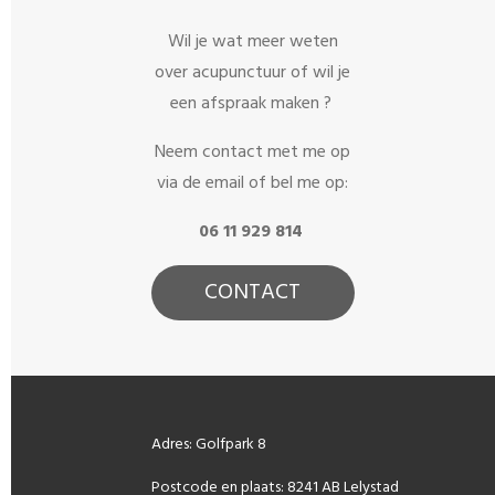
Wil je wat meer weten
over acupunctuur of wil je
een afspraak maken ?
Neem contact met me op
via de email of bel me op:
06 11 929 814
CONTACT
Adres: Golfpark 8
Postcode en plaats: 8241 AB Lelystad